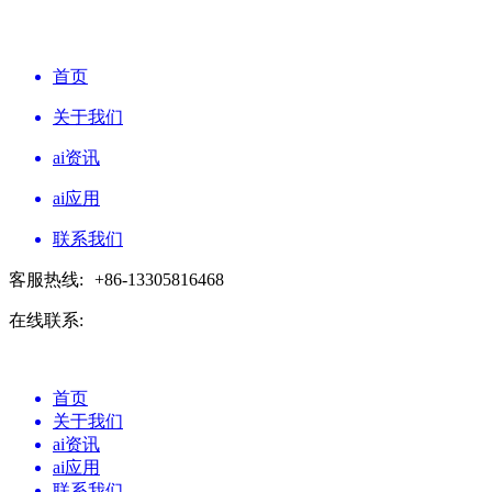
首页
关于我们
ai资讯
ai应用
联系我们
客服热线:
+86-13305816468
在线联系:
首页
关于我们
ai资讯
ai应用
联系我们