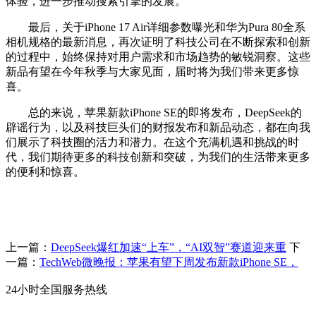
体验，进一步推动搜索引擎的发展。
最后，关于iPhone 17 Air详细参数曝光和华为Pura 80全系
相机规格的最新消息，再次证明了科技公司在不断探索和创新
的过程中，始终保持对用户需求和市场趋势的敏锐洞察。这些
新品有望在今年秋季与大家见面，届时将为我们带来更多惊
喜。
总的来说，苹果新款iPhone SE的即将发布，DeepSeek的
辟谣行为，以及科技巨头们的财报发布和新品动态，都在向我
们展示了科技圈的活力和潜力。在这个充满机遇和挑战的时
代，我们期待更多的科技创新和突破，为我们的生活带来更多
的便利和惊喜。
上一篇：
DeepSeek爆红加速“上车”，“AI双智”赛道迎来重
下
一篇：
TechWeb微晚报：苹果有望下周发布新款iPhone SE，
24小时全国服务热线