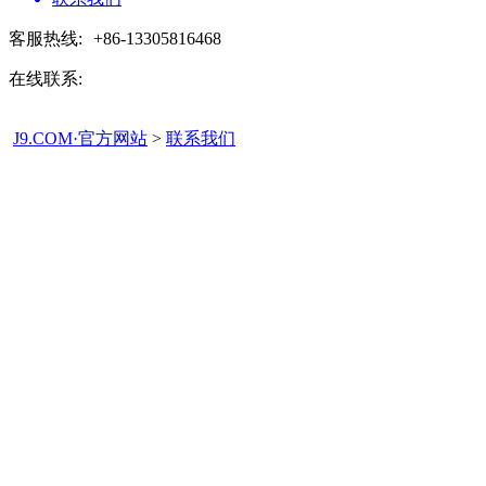
客服热线:
+86-13305816468
在线联系:
J9.COM·官方网站
>
联系我们