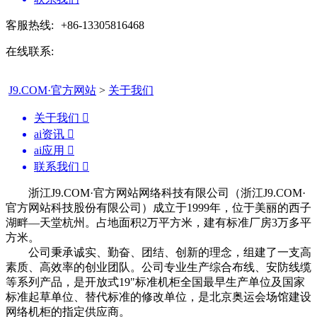
客服热线:
+86-13305816468
在线联系:
J9.COM·官方网站
>
关于我们
关于我们

ai资讯

ai应用

联系我们

浙江J9.COM·官方网站网络科技有限公司（浙江J9.COM·
官方网站科技股份有限公司）成立于1999年，位于美丽的西子
湖畔—天堂杭州。占地面积2万平方米，建有标准厂房3万多平
方米。
公司秉承诚实、勤奋、团结、创新的理念，组建了一支高
素质、高效率的创业团队。公司专业生产综合布线、安防线缆
等系列产品，是开放式19"标准机柜全国最早生产单位及国家
标准起草单位、替代标准的修改单位，是北京奥运会场馆建设
网络机柜的指定供应商。