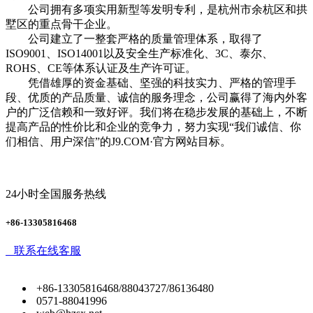
公司拥有多项实用新型等发明专利，是杭州市余杭区和拱
墅区的重点骨干企业。
公司建立了一整套严格的质量管理体系，取得了
ISO9001、ISO14001以及安全生产标准化、3C、泰尔、
ROHS、CE等体系认证及生产许可证。
凭借雄厚的资金基础、坚强的科技实力、严格的管理手
段、优质的产品质量、诚信的服务理念，公司赢得了海内外客
户的广泛信赖和一致好评。我们将在稳步发展的基础上，不断
提高产品的性价比和企业的竞争力，努力实现“我们诚信、你
们相信、用户深信”的J9.COM·官方网站目标。
24小时全国服务热线
+86-13305816468
联系在线客服
+86-13305816468/88043727/86136480
0571-88041996