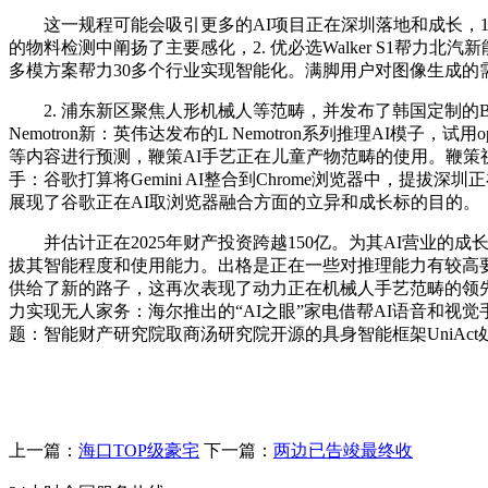
这一规程可能会吸引更多的AI项目正在深圳落地和成长，1. Op
的物料检测中阐扬了主要感化，2. 优必选Walker S1帮
多模方案帮力30多个行业实现智能化。满脚用户对图像生成的需
2. 浦东新区聚焦人形机械人等范畴，并发布了韩国定制的Bes
Nemotron新：英伟达发布的L Nemotron系列推理AI模子
等内容进行预测，鞭策AI手艺正在儿童产物范畴的使用。鞭
手：谷歌打算将Gemini AI整合到Chrome浏览器中，提
展现了谷歌正在AI取浏览器融合方面的立异和成长标的目的。
并估计正在2025年财产投资跨越150亿。为其AI营业的成
拔其智能程度和使用能力。出格是正在一些对推理能力有较高要求的
供给了新的路子，这再次表现了动力正在机械人手艺范畴的领先地位，
力实现无人家务：海尔推出的“AI之眼”家电借帮AI语音和
题：智能财产研究院取商汤研究院开源的具身智能框架UniAc
上一篇：
海口TOP级豪宅
下一篇：
两边已告竣最终收