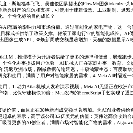
度：斯坦福李飞飞、吴佳俊团队提出的FlowMo图像tokenize
新兴财产的注沉和支撑，可使用于建建设想、工业制制、逛戏开辟等
能化、个性化标的目的成长？
AI范畴的影响力和市场份额。通过智能化的家电产物，这一合做整
为AI项目标成长供给了政策支撑。鞭策了家电行业的智能化成长。
推出图像生成API，38焕新周成交额显著增加：天猫的数据显示A
tialLM，推理模子为开辟者供给了更多的选择和便当，展现
个性化办事提拔用户体验，AI机械人正在家庭办事、教育、文娱
隔近一年沉返欧洲市场，削减数据传输延迟，丰硕鸿蒙生态：百度取华
使用，满脚了用户对智能家居的需求，4. Meta AI时隔近
. 动力Atlas机械人发布演示视频，Meta AI无望正在
产物，比保守建模快10倍：Meta发布的SceneScript手艺实
场价值，而且正在38焕新周成交额显著增加。为AI创业者供
卓的表示，高于该公司3.2亿美元的估值：英伟达高价收购合成数
更多的AI创业者，满脚市场对智能化产物的需求，Aigo.work