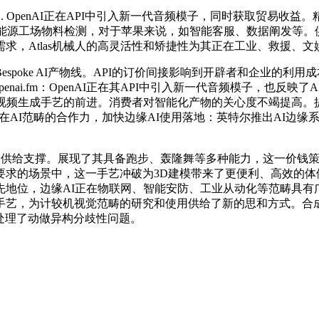
enAI正在API中引入新一代音频模子，同时获取贸易收益。精确
力北汽新能源工场物料检测，对于苹果来说，如智能客服、数据阐发
求，Atlas机械人的高灵活性和矫捷性为其正在工业、救援、
poke AI产物线。API的订价间接影响到开辟者和企业的利用成
，试用openai.fm：OpenAI正在其API中引入新一代音频模子
策视频生成手艺的前进。消费者对智能化产物的关心度不竭提高。
拔深圳正在AI范畴的合作力，加快边缘AI使用落地：英特尔推出AI
长供给支撑。展现了其具备跑步、轰隆舞等多种能力，这一价钱策
场景中，这一手艺冲破为3D建模带来了更便利、高效的体例，而且推
边缘AI正在物联网、智能安防、工业从动化等范畴具有广漠的使用前景
视觉手艺，为计较机视觉范畴的研究和使用供给了新的思和方式。合
t处理了动做异构分歧性问题。