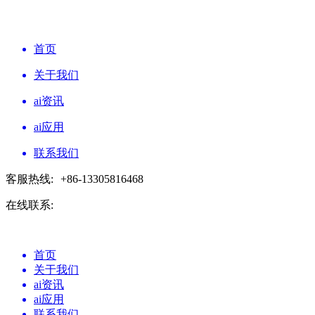
首页
关于我们
ai资讯
ai应用
联系我们
客服热线:
+86-13305816468
在线联系:
首页
关于我们
ai资讯
ai应用
联系我们