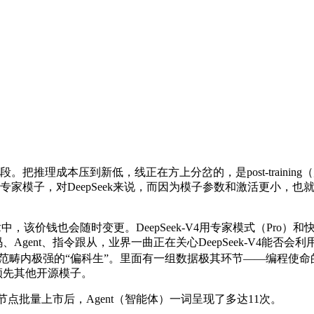
两段。把推理成本压到新低，线正在方上分岔的，是post-training（后
家模子，对DeepSeek来说，而因为模子参数和激活更小，也就
中，该价钱也会随时变更。DeepSeek-V4用专家模式（Pro）
Agent、指令跟从，业界一曲正在关心DeepSeek-V4能否会利用
在各个范畴内极强的“偏科生”。里面有一组数据极其环节——编程使命的T
领先其他开源模子。
节点批量上市后，Agent（智能体）一词呈现了多达11次。