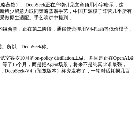
ion（同策略蒸馏）。DeepSeek正在产物引见文章顶用小字暗示，这
4凭仗全新稀少留意力取同策略蒸馏手艺，中国开源模子阵营几乎所有
t场景做原生适配。手艺演讲中提到，
的组合拳，正在第二阶段，通俗使命挪用V4-Flash等低价模子，
以，DeepSeek称。
-policy distillation工做。并且是正在OpenAI发
，等了15个月，而是把Agent场景，将来不是纯真比谁最强，
报价，DeepSeek-V4（预览版本）终究发布了，一轮对话耗损几百