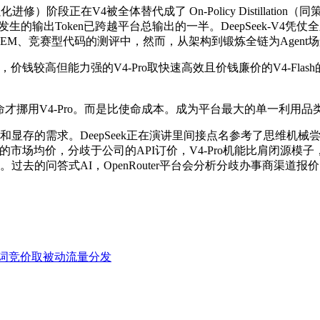
化进修）阶段正在V4被全体替代成了 On-Policy Distillat
发生的输出Token已跨越平台总输出的一半。DeepSeek-V
STEM、竞赛型代码的测评中，然而，从架构到锻炼全链为Agen
钱较高但能力强的V4-Pro取快速高效且价钱廉价的V4-Flash
挪用V4-Pro。而是比使命成本。成为平台最大的单一利用品类。所
。DeepSeek正在演讲里间接点名参考了思维机械尝试室客岁10月的on
的市场均价，分歧于公司的API订价，V4-Pro机能比肩闭源模子
的成本账。过去的问答式AI，OpenRouter平台会分析分歧办事商渠道
词竞价取被动流量分发