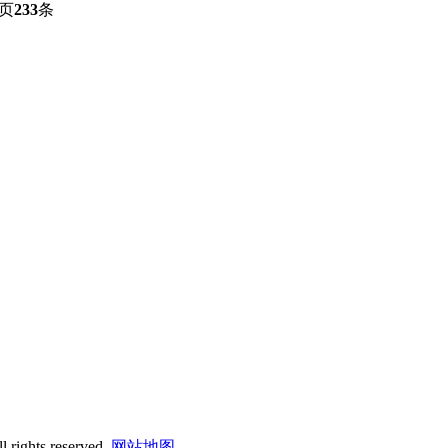
页
233
条
 rights reserved.
网站地图