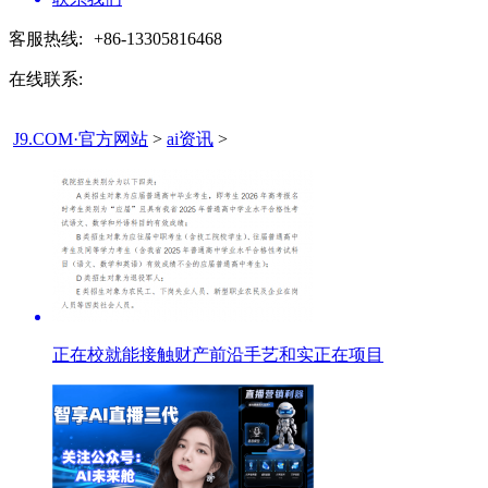
客服热线:
+86-13305816468
在线联系:
J9.COM·官方网站
>
ai资讯
>
正在校就能接触财产前沿手艺和实正在项目