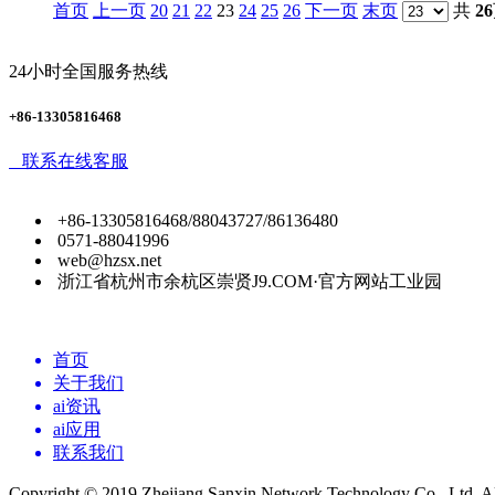
首页
上一页
20
21
22
23
24
25
26
下一页
末页
共
26
24小时全国服务热线
+86-13305816468
联系在线客服
+86-13305816468/88043727/86136480
0571-88041996
web@hzsx.net
浙江省杭州市余杭区崇贤J9.COM·官方网站工业园
首页
关于我们
ai资讯
ai应用
联系我们
Copyright © 2019 Zhejiang Sanxin Network Technology Co., Ltd. All