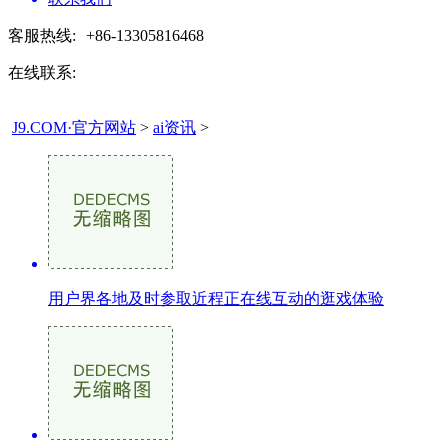
客服热线:
+86-13305816468
在线联系:
J9.COM·官方网站
>
ai资讯
>
用户界各地及时参取近程正在线互动的逛戏体验