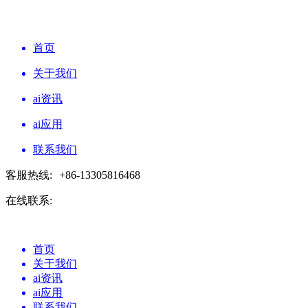
首页
关于我们
ai资讯
ai应用
联系我们
客服热线:
+86-13305816468
在线联系:
首页
关于我们
ai资讯
ai应用
联系我们